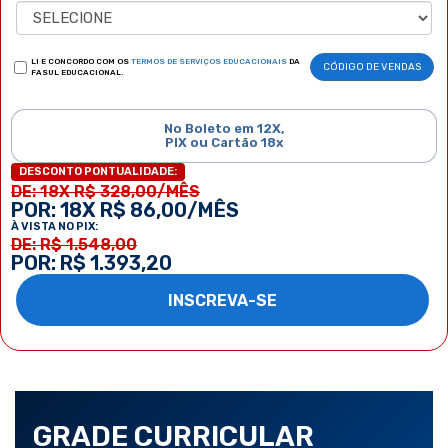
LI E CONCORDO COM OS
TERMOS DE SERVIÇOS EDUCACIONAIS
DA
CÓDIGO DE VENDAS
FASUL EDUCACIONAL.
No Boleto em 12X,
PIX ou Cartão 18x
DESCONTO PONTUALIDADE:
DE: 18X R$ 328,00/MÊS
POR: 18X R$ 86,00/MÊS
À VISTA NO PIX:
DE: R$ 1.548,00
POR: R$ 1.393,20
INSCREVA-SE
GRADE CURRICULAR