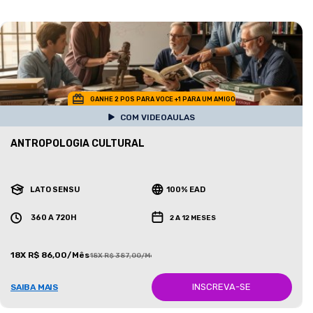
GANHE 2 POS PARA VOCE +1 PARA UM AMIGO
COM VIDEOAULAS
ANTROPOLOGIA CULTURAL
LATO SENSU
100% EAD
360 A 720H
2 A 12 MESES
18X R$ 86,00/Mês
18X R$ 387,00/Mês
INSCREVA-SE
SAIBA MAIS