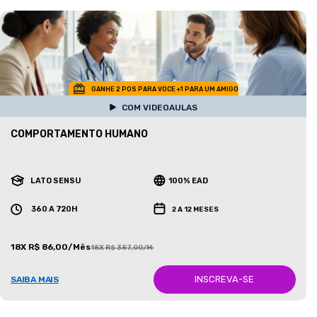
GANHE 2 POS PARA VOCE +1 PARA UM AMIGO
COM VIDEOAULAS
COMPORTAMENTO HUMANO
LATO SENSU
100% EAD
360 A 720H
2 A 12 MESES
18X R$ 86,00/Mês
18X R$ 387,00/Mês
INSCREVA-SE
SAIBA MAIS