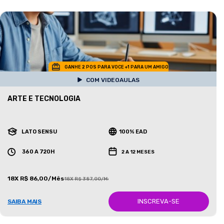
GANHE 2 POS PARA VOCE +1 PARA UM AMIGO
COM VIDEOAULAS
ARTE E TECNOLOGIA
LATO SENSU
100% EAD
360 A 720H
2 A 12 MESES
18X R$ 86,00/Mês
18X R$ 387,00/Mês
INSCREVA-SE
SAIBA MAIS