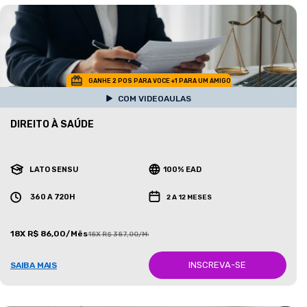
GANHE 2 POS PARA VOCE +1 PARA UM AMIGO
COM VIDEOAULAS
DIREITO À SAÚDE
LATO SENSU
100% EAD
360 A 720H
2 A 12 MESES
18X R$ 86,00/Mês
18X R$ 387,00/Mês
INSCREVA-SE
SAIBA MAIS