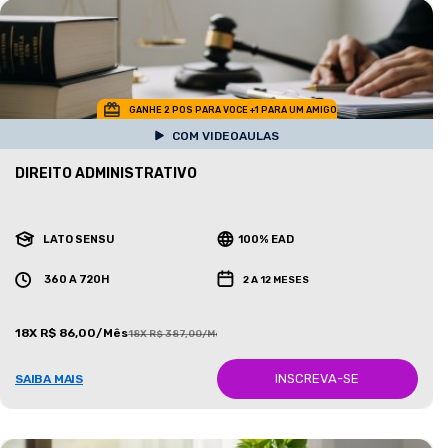
GANHE 2 POS PARA VOCE +1 PARA UM AMIGO
COM VIDEOAULAS
DIREITO ADMINISTRATIVO
LATO SENSU
100% EAD
360 A 720H
2 A 12 MESES
18X R$ 86,00/Mês
18X R$ 387,00/Mês
INSCREVA-SE
SAIBA MAIS