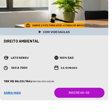
GANHE 2 POS PARA VOCE +1 PARA UM AMIGO
COM VIDEOAULAS
DIREITO AMBIENTAL
LATO SENSU
100% EAD
360 A 720H
2 A 12 MESES
18X R$ 86,00/Mês
18X R$ 387,00/Mês
INSCREVA-SE
SAIBA MAIS