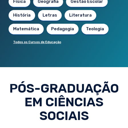
Física
Geografia
Gestão Escolar
História
Letras
Literatura
Matemática
Pedagogia
Teologia
Todos os Cursos de Educação
PÓS-GRADUAÇÃO
EM CIÊNCIAS
SOCIAIS