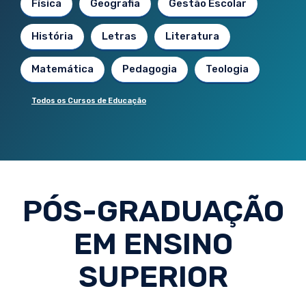
Física
Geografia
Gestão Escolar
História
Letras
Literatura
Matemática
Pedagogia
Teologia
Todos os Cursos de Educação
PÓS-GRADUAÇÃO
EM ENSINO
SUPERIOR