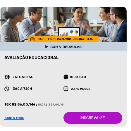
GANHE 2 POS PARA VOCE +1 PARA UM AMIGO
COM VIDEOAULAS
AVALIAÇÃO EDUCACIONAL
LATO SENSU
100% EAD
360 A 720H
2 A 12 MESES
18X R$ 86,00/Mês
18X R$ 387,00/Mês
INSCREVA-SE
SAIBA MAIS