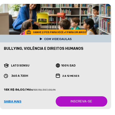
GANHE 2 POS PARA VOCE +1 PARA UM AMIGO
COM VIDEOAULAS
BULLYING, VIOLÊNCIA E DIREITOS HUMANOS
LATO SENSU
100% EAD
360 A 720H
2 A 12 MESES
18X R$ 86,00/Mês
18X R$ 387,00/Mês
INSCREVA-SE
SAIBA MAIS