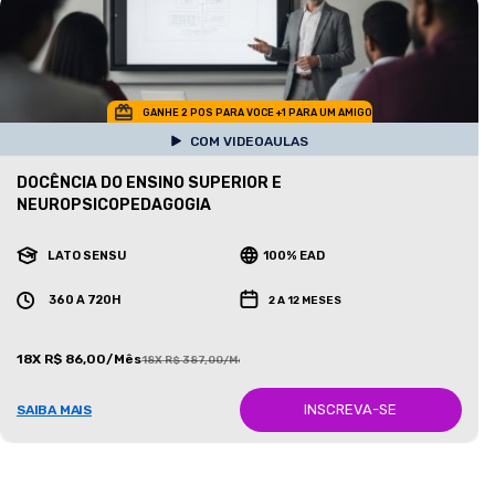
GANHE 2 POS PARA VOCE +1 PARA UM AMIGO
COM VIDEOAULAS
DOCÊNCIA DO ENSINO SUPERIOR E
NEUROPSICOPEDAGOGIA
LATO SENSU
100% EAD
360 A 720H
2 A 12 MESES
18X R$ 86,00/Mês
18X R$ 387,00/Mês
INSCREVA-SE
SAIBA MAIS