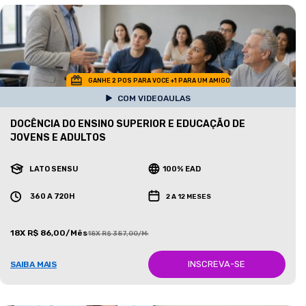
GANHE 2 POS PARA VOCE +1 PARA UM AMIGO
COM VIDEOAULAS
DOCÊNCIA DO ENSINO SUPERIOR E EDUCAÇÃO DE
JOVENS E ADULTOS
LATO SENSU
100% EAD
360 A 720H
2 A 12 MESES
18X R$ 86,00/Mês
18X R$ 387,00/Mês
INSCREVA-SE
SAIBA MAIS