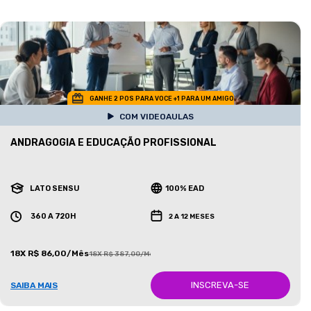
GANHE 2 POS PARA VOCE +1 PARA UM AMIGO
COM VIDEOAULAS
ANDRAGOGIA E EDUCAÇÃO PROFISSIONAL
LATO SENSU
100% EAD
360 A 720H
2 A 12 MESES
18X R$ 86,00/Mês
18X R$ 387,00/Mês
INSCREVA-SE
SAIBA MAIS