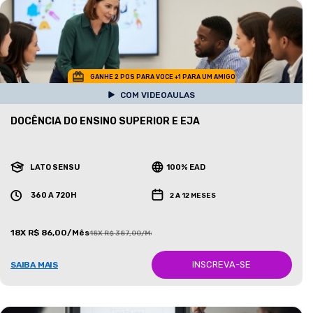
GANHE 2 POS PARA VOCE +1 PARA UM AMIGO
COM VIDEOAULAS
DOCÊNCIA DO ENSINO SUPERIOR E EJA
LATO SENSU
100% EAD
360 A 720H
2 A 12 MESES
18X R$ 86,00/Mês
18X R$ 387,00/Mês
INSCREVA-SE
SAIBA MAIS