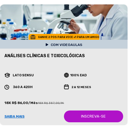
GANHE 2 POS PARA VOCE +1 PARA UM AMIGO
COM VIDEOAULAS
ANÁLISES CLÍNICAS E TOXICOLÓGICAS
LATO SENSU
100% EAD
360 A 420H
2 A 12 MESES
18X R$ 86,00/Mês
18X R$ 387,00/Mês
INSCREVA-SE
SAIBA MAIS