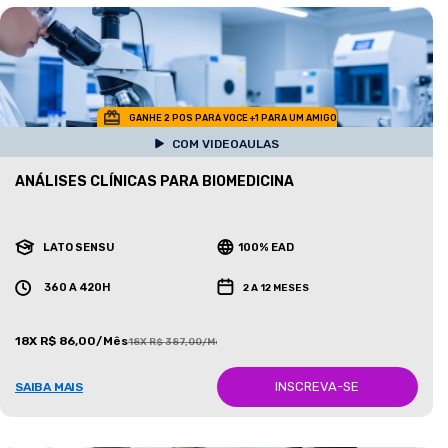
GANHE 2 POS PARA VOCE +1 PARA UM AMIGO
COM VIDEOAULAS
ANÁLISES CLÍNICAS PARA BIOMEDICINA
LATO SENSU
100% EAD
360 A 420H
2 A 12 MESES
18X R$ 86,00/Mês
18X R$ 387,00/Mês
INSCREVA-SE
SAIBA MAIS