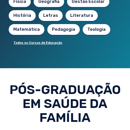
Física
Geografia
Gestão Escolar
História
Letras
Literatura
Matemática
Pedagogia
Teologia
Todos os Cursos de Educação
PÓS-GRADUAÇÃO
EM SAÚDE DA
FAMÍLIA