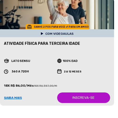
GANHE 2 POS PARA VOCE +1 PARA UM AMIGO
COM VIDEOAULAS
ATIVIDADE FÍSICA PARA TERCEIRA IDADE
LATO SENSU
100% EAD
360 A 720H
2 A 12 MESES
18X R$ 86,00/Mês
18X R$ 387,00/Mês
INSCREVA-SE
SAIBA MAIS