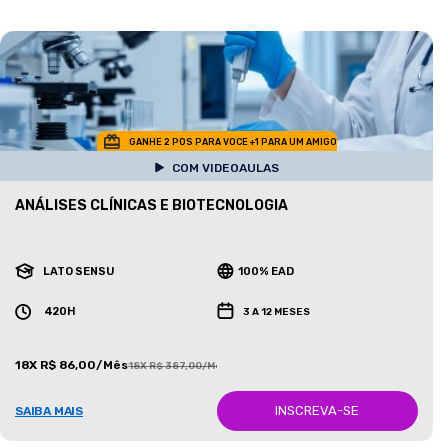
GANHE 2 POS PARA VOCE +1 PARA UM AMIGO
COM VIDEOAULAS
ANÁLISES CLÍNICAS E BIOTECNOLOGIA
LATO SENSU
100% EAD
420H
3 A 12 MESES
18X R$ 86,00/Mês
18X R$ 387,00/Mês
INSCREVA-SE
SAIBA MAIS