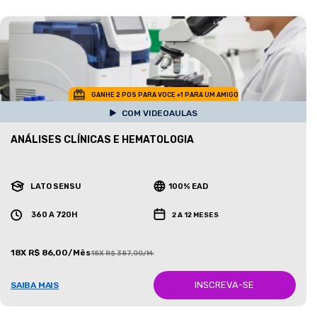
GANHE 2 POS PARA VOCE +1 PARA UM AMIGO
COM VIDEOAULAS
ANÁLISES CLÍNICAS E HEMATOLOGIA
LATO SENSU
100% EAD
360 A 720H
2 A 12 MESES
18X R$ 86,00/Mês
18X R$ 387,00/Mês
INSCREVA-SE
SAIBA MAIS