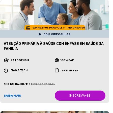
GANHE 2 POS PARA VOCE +1 PARA UM AMIGO
COM VIDEOAULAS
ATENÇÃO PRIMÁRIA À SAÚDE COM ÊNFASE EM SAÚDE DA
FAMÍLIA
LATO SENSU
100% EAD
360 A 720H
2 A 12 MESES
18X R$ 86,00/Mês
18X R$ 387,00/Mês
INSCREVA-SE
SAIBA MAIS