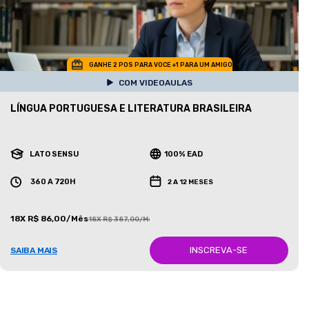
GANHE 2 POS PARA VOCE +1 PARA UM AMIGO
COM VIDEOAULAS
LÍNGUA PORTUGUESA E LITERATURA BRASILEIRA
LATO SENSU
100% EAD
360 A 720H
2 A 12 MESES
18X R$ 86,00/Mês
18X R$ 387,00/Mês
INSCREVA-SE
SAIBA MAIS