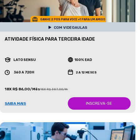
GANHE 2 POS PARA VOCE +1 PARA UM AMIGO
COM VIDEOAULAS
ATIVIDADE FÍSICA PARA TERCEIRA IDADE
LATO SENSU
100% EAD
360 A 720H
2 A 12 MESES
18X R$ 86,00/Mês
18X R$ 387,00/Mês
INSCREVA-SE
SAIBA MAIS