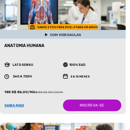
GANHE 2 POS PARA VOCE +1 PARA UM AMIGO
COM VIDEOAULAS
ANATOMIA HUMANA
LATO SENSU
100% EAD
360 A 720H
2 A 12 MESES
18X R$ 86,00/Mês
18X R$ 387,00/Mês
INSCREVA-SE
SAIBA MAIS