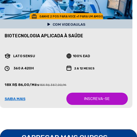
GANHE 2 POS PARA VOCE +1 PARA UM AMIGO
COM VIDEOAULAS
BIOTECNOLOGIA APLICADA À SAÚDE
LATO SENSU
100% EAD
360 A 420H
2 A 12 MESES
18X R$ 86,00/Mês
18X R$ 387,00/Mês
INSCREVA-SE
SAIBA MAIS