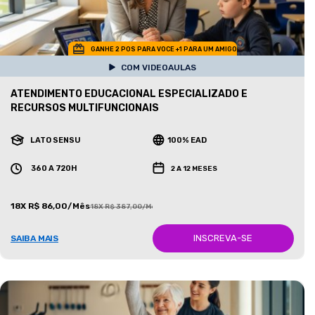
GANHE 2 POS PARA VOCE +1 PARA UM AMIGO
COM VIDEOAULAS
ATENDIMENTO EDUCACIONAL ESPECIALIZADO E
RECURSOS MULTIFUNCIONAIS
LATO SENSU
100% EAD
360 A 720H
2 A 12 MESES
18X R$ 86,00/Mês
18X R$ 387,00/Mês
INSCREVA-SE
SAIBA MAIS