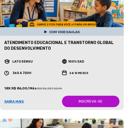
GANHE 2 POS PARA VOCE +1 PARA UM AMIGO
COM VIDEOAULAS
ATENDIMENTO EDUCACIONAL E TRANSTORNO GLOBAL
DO DESENVOLVIMENTO
LATO SENSU
100% EAD
360 A 720H
2 A 12 MESES
18X R$ 86,00/Mês
18X R$ 387,00/Mês
INSCREVA-SE
SAIBA MAIS