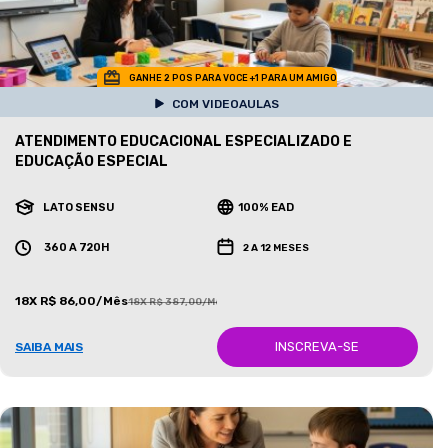
GANHE 2 POS PARA VOCE +1 PARA UM AMIGO
COM VIDEOAULAS
ATENDIMENTO EDUCACIONAL ESPECIALIZADO E
EDUCAÇÃO ESPECIAL
LATO SENSU
100% EAD
360 A 720H
2 A 12 MESES
18X R$ 86,00/Mês
18X R$ 387,00/Mês
INSCREVA-SE
SAIBA MAIS