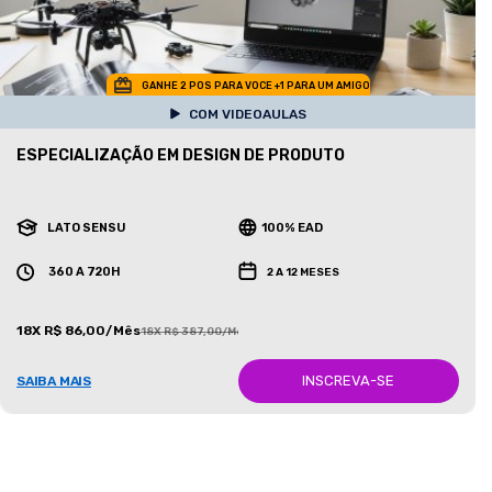
GANHE 2 POS PARA VOCE +1 PARA UM AMIGO
COM VIDEOAULAS
ESPECIALIZAÇÃO EM DESIGN DE PRODUTO
LATO SENSU
100% EAD
360 A 720H
2 A 12 MESES
18X R$ 86,00/Mês
18X R$ 387,00/Mês
INSCREVA-SE
SAIBA MAIS