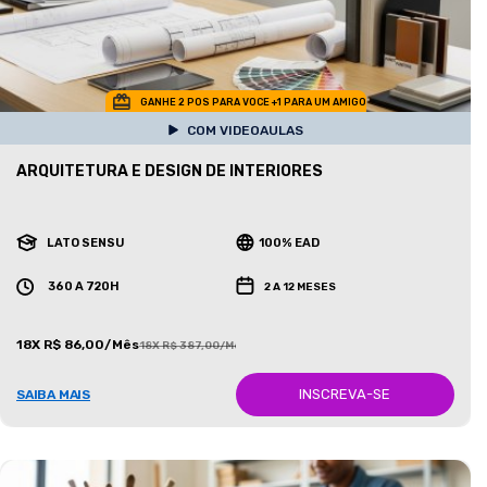
GANHE 2 POS PARA VOCE +1 PARA UM AMIGO
COM VIDEOAULAS
ARQUITETURA E DESIGN DE INTERIORES
LATO SENSU
100% EAD
360 A 720H
2 A 12 MESES
18X R$ 86,00/Mês
18X R$ 387,00/Mês
INSCREVA-SE
SAIBA MAIS