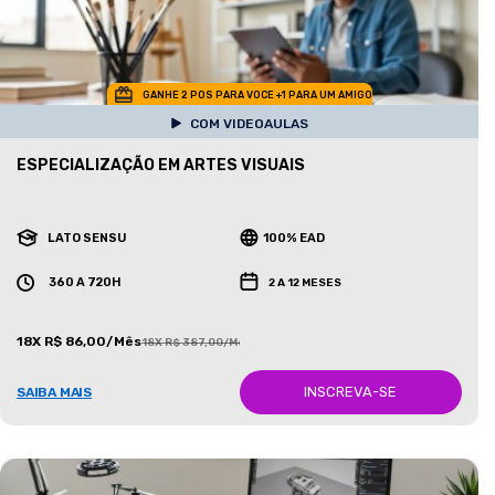
GANHE 2 POS PARA VOCE +1 PARA UM AMIGO
COM VIDEOAULAS
ESPECIALIZAÇÃO EM ARTES VISUAIS
LATO SENSU
100% EAD
360 A 720H
2 A 12 MESES
18X R$ 86,00/Mês
18X R$ 387,00/Mês
INSCREVA-SE
SAIBA MAIS