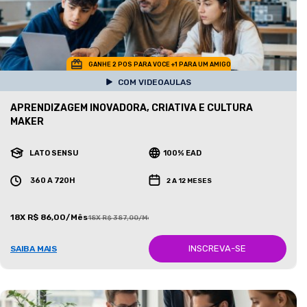
GANHE 2 POS PARA VOCE +1 PARA UM AMIGO
COM VIDEOAULAS
APRENDIZAGEM INOVADORA, CRIATIVA E CULTURA
MAKER
LATO SENSU
100% EAD
360 A 720H
2 A 12 MESES
18X R$ 86,00/Mês
18X R$ 387,00/Mês
INSCREVA-SE
SAIBA MAIS