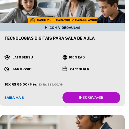
GANHE 2 POS PARA VOCE +1 PARA UM AMIGO
COM VIDEOAULAS
TECNOLOGIAS DIGITAIS PARA SALA DE AULA
LATO SENSU
100% EAD
360 A 720H
2 A 12 MESES
18X R$ 86,00/Mês
18X R$ 387,00/Mês
INSCREVA-SE
SAIBA MAIS