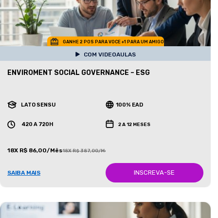
GANHE 2 POS PARA VOCE +1 PARA UM AMIGO
COM VIDEOAULAS
ENVIROMENT SOCIAL GOVERNANCE – ESG
LATO SENSU
100% EAD
420 A 720H
2 A 12 MESES
18X R$ 86,00/Mês
18X R$ 387,00/Mês
INSCREVA-SE
SAIBA MAIS