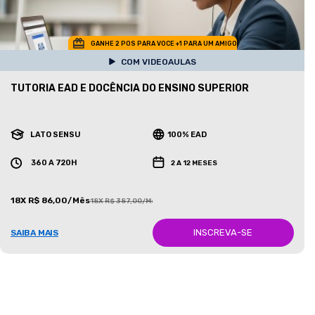
GANHE 2 POS PARA VOCE +1 PARA UM AMIGO
COM VIDEOAULAS
TUTORIA EAD E DOCÊNCIA DO ENSINO SUPERIOR
LATO SENSU
100% EAD
360 A 720H
2 A 12 MESES
18X R$ 86,00/Mês
18X R$ 387,00/Mês
INSCREVA-SE
SAIBA MAIS