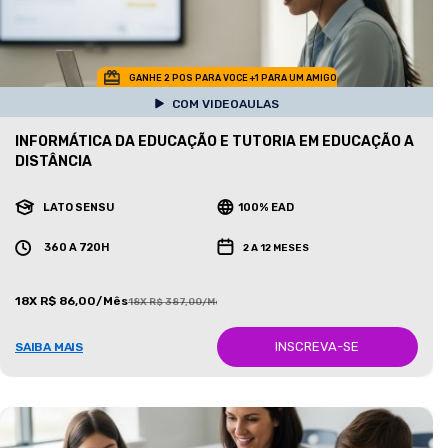
GANHE 2 POS PARA VOCE +1 PARA UM AMIGO
COM VIDEOAULAS
INFORMÁTICA DA EDUCAÇÃO E TUTORIA EM EDUCAÇÃO A
DISTÂNCIA
LATO SENSU
100% EAD
360 A 720H
2 A 12 MESES
18X R$ 86,00/Mês
18X R$ 387,00/Mês
INSCREVA-SE
SAIBA MAIS