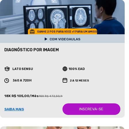
GANHE 2 POS PARA VOCE +1 PARA UM AMIGO
COM VIDEOAULAS
DIAGNÓSTICO POR IMAGEM
LATO SENSU
100% EAD
360 A 720H
2 A 12 MESES
18X R$ 105,00/Mês
18X R$ 472,50/Mês
INSCREVA-SE
SAIBA MAIS