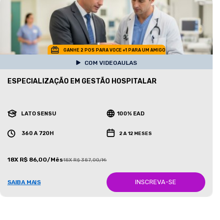
GANHE 2 POS PARA VOCE +1 PARA UM AMIGO
COM VIDEOAULAS
ESPECIALIZAÇÃO EM GESTÃO HOSPITALAR
LATO SENSU
100% EAD
360 A 720H
2 A 12 MESES
18X R$ 86,00/Mês
18X R$ 387,00/Mês
INSCREVA-SE
SAIBA MAIS