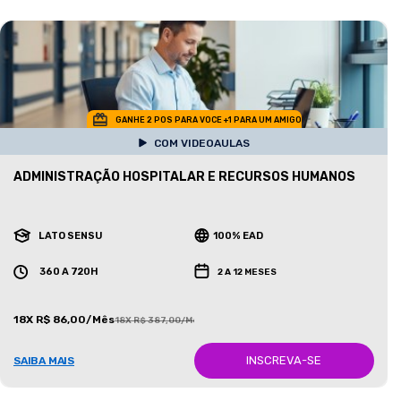
GANHE 2 POS PARA VOCE +1 PARA UM AMIGO
COM VIDEOAULAS
ADMINISTRAÇÃO HOSPITALAR E RECURSOS HUMANOS
LATO SENSU
100% EAD
360 A 720H
2 A 12 MESES
18X R$ 86,00/Mês
18X R$ 387,00/Mês
INSCREVA-SE
SAIBA MAIS