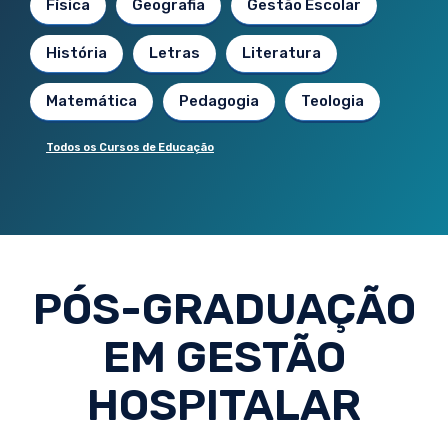
Física
Geografia
Gestão Escolar
História
Letras
Literatura
Matemática
Pedagogia
Teologia
Todos os Cursos de Educação
PÓS-GRADUAÇÃO
EM GESTÃO
HOSPITALAR