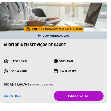
GANHE 2 POS PARA VOCE +1 PARA UM AMIGO
COM VIDEOAULAS
AUDITORIA EM SERVIÇOS DE SAÚDE
LATO SENSU
100% EAD
360 A 720H
2 A 12 MESES
15X R$ 99,00/Mês
15X R$ 371,25/Mês
INSCREVA-SE
SAIBA MAIS