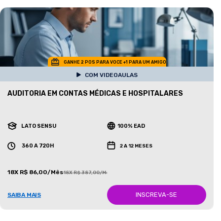
GANHE 2 POS PARA VOCE +1 PARA UM AMIGO
COM VIDEOAULAS
AUDITORIA EM CONTAS MÉDICAS E HOSPITALARES
LATO SENSU
100% EAD
360 A 720H
2 A 12 MESES
18X R$ 86,00/Mês
18X R$ 387,00/Mês
INSCREVA-SE
SAIBA MAIS