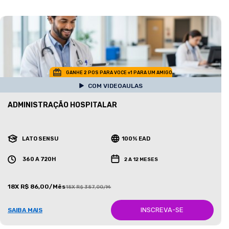
GANHE 2 POS PARA VOCE +1 PARA UM AMIGO
COM VIDEOAULAS
ADMINISTRAÇÃO HOSPITALAR
LATO SENSU
100% EAD
360 A 720H
2 A 12 MESES
18X R$ 86,00/Mês
18X R$ 387,00/Mês
INSCREVA-SE
SAIBA MAIS